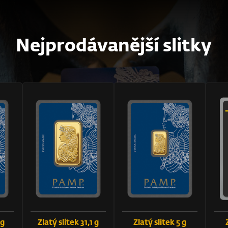
Nejprodávanější slitky
 g
Zlatý slitek 31,1 g
Zlatý slitek 5 g