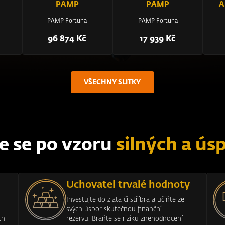
PAMP
PAMP
A
PAMP Fortuna
PAMP Fortuna
96 874 Kč
17 939 Kč
VŠECHNY SLITKY
e se po vzoru
silných a ús
Uchovatel trvalé hodnoty
Investujte do zlata či stříbra a učiňte ze
svých úspor skutečnou finanční
ch
rezervu. Braňte se riziku znehodnocení