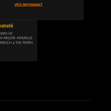
VÍCE INFORMACÍ
vatelé
 zlato od
érií ARGOR-HERAEUS,
RREICH a THE PERTH