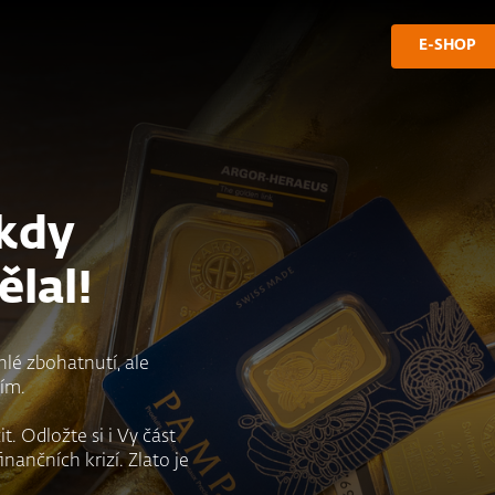
E-SHOP
ikdy
lal!
hlé zbohatnutí, ale
ím.
t. Odložte si i Vy část
nančních krizí. Zlato je