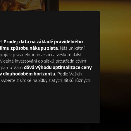
é!
Prodej zlata na základě pravidelného
ějšímu způsobu nákupu zlata
. Náš unikátní
ojuje pravidelnou investici a veškeré další
videlné investování do slitků prostřednictvím
rogramu Vám
dává výhodu optimalizace ceny
n v dlouhodobém horizontu
. Podle Vašich
vyberte z široké nabídky zlatých slitků různých