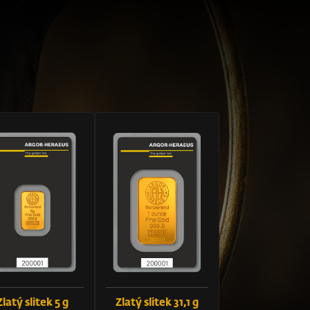
Zlatý slitek 5 g
Zlatý slitek 31,1 g