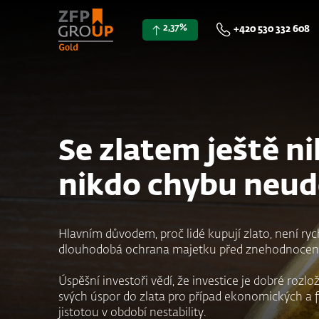
2,37%
+420 530 332 608
Se zlatem ještě n
nikdo chybu neudě
Hlavním důvodem, proč lidé kupují zlato, není ryc
dlouhodobá ochrana majetku před znehodnocen
Úspěšní investoři vědí, že investice je dobré rozloži
svých úspor do zlata pro případ ekonomických a fi
jistotou v období nestability.