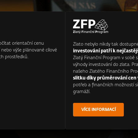
čítat orientační cenu
Zlato nebylo nikdy tak dostupn
í nebo výše plánované cílové
investování patří k nejčast
ch prostředků.
Zlatý Finanční Program v sobě sp
výhody investování do zlata. Pra
našeho Zlatého Finančního P
slitku díky průměrování ce
potřeb a finančních možností si 
gramáží.
VÍCE INFORMACÍ