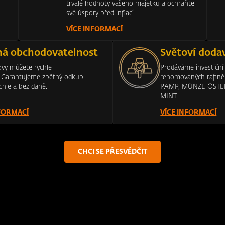
trvalé hodnoty vašeho majetku a ochraňte
své úspory před inflací.
VÍCE INFORMACÍ
á obchodovatelnost
Světoví doda
vy můžete rychle
Prodáváme investiční
. Garantujeme zpětný odkup.
renomovaných rafin
chle a bez daně.
PAMP, MÜNZE ÖSTE
MINT.
NFORMACÍ
VÍCE INFORMACÍ
CHCI SE PŘESVĚDČIT