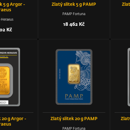
k 5 g Argor -
Zlatý slitek 5 g PAMP
Zlat
raeus
PAMP Fortuna
-Heraeus
18 462 Kč
102 Kč
k 20 g Argor -
Zlatý slitek 20 g PAMP
Zlat
raeus
PAMP Fortuna