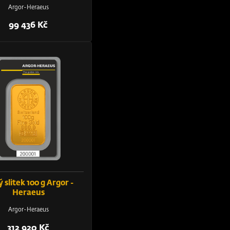
Argor-Heraeus
99 436 Kč
ý slitek 100 g Argor -
Heraeus
Argor-Heraeus
312 920 Kč