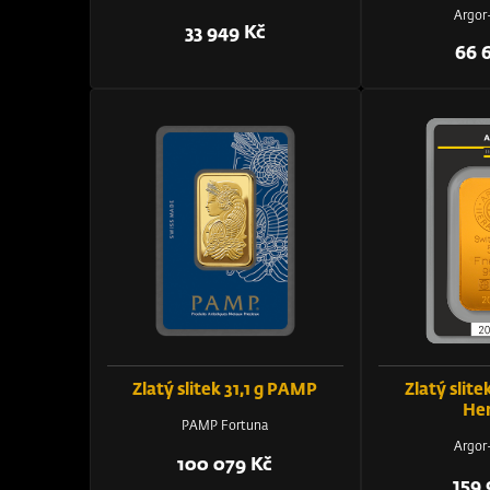
Argor
33 949 Kč
66 
Zlatý slitek 31,1 g PAMP
Zlatý slite
He
PAMP Fortuna
Argor
100 079 Kč
159 