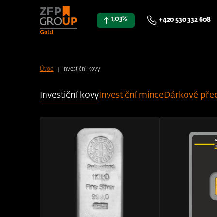
1,03%
+420 530 332 608
Investiční kovy
Úvod
Investiční kovy
Investiční mince
Dárkové pře