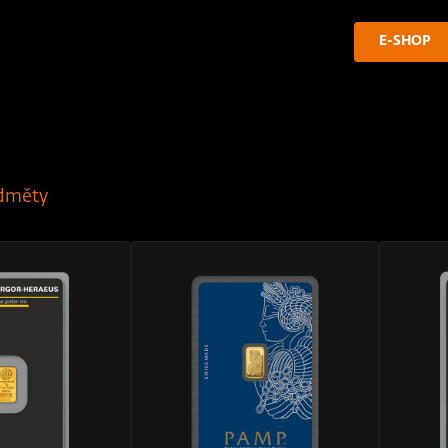
E-SHOP
dměty