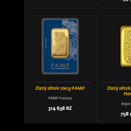
Zlatý slitek 100 g PAMP
Zlatý slitek
He
PAMP Fortuna
Argor
314 638 Kč
758 