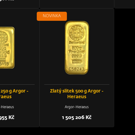
NOVINKA
 250 g Argor -
Zlatý slitek 500 g Argor -
raeus
Heraeus
-Heraeus
Argor-Heraeus
955 Kč
1 505 206 Kč