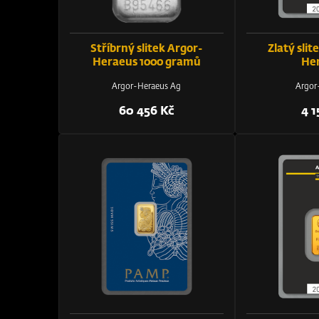
Stříbrný slitek Argor-
Zlatý slite
Heraeus 1000 gramů
He
Argor-Heraeus Ag
Argor
60 456 Kč
4 1