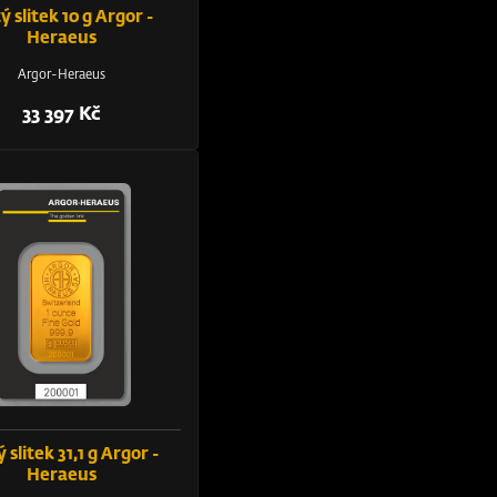
ý slitek 10 g Argor -
Heraeus
Argor-Heraeus
33 397 Kč
ý slitek 31,1 g Argor -
Heraeus