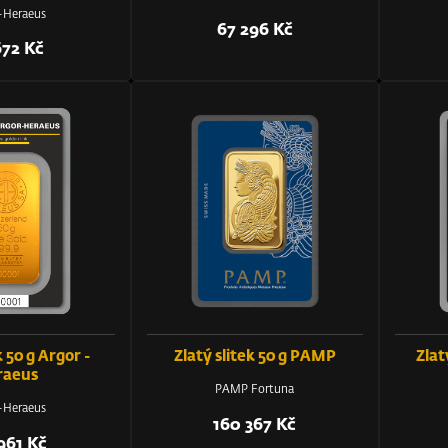
-Heraeus
67 296 Kč
672 Kč
k 50 g Argor -
Zlatý slitek 50 g PAMP
Zlat
raeus
PAMP Fortuna
-Heraeus
160 367 Kč
961 Kč