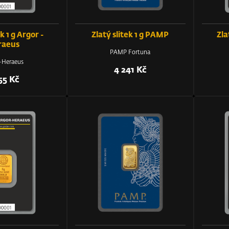
k 1 g Argor -
Zlatý slitek 1 g PAMP
Zla
raeus
PAMP Fortuna
-Heraeus
4 241 Kč
55 Kč