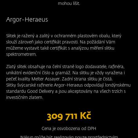
mohou lišit.
Argor-Heraeus
Slitek je ražený a zalitý v ochranném plastovém obalu, který
slouží zároveň jako certifikát pravosti. Na požádání Vám
můžeme vystavit také certifikát s analýzou měření slitku
spektrometrem.
Zlatý slitek obsahuje na čelní straně logo dodavatele, rafinéra,
unikátní evidenční číslo a gramáž. Na slitku je vždy vyražena i
pečeť kvality Melter Assayer. Zadní strana slitku je čistá.
Slitky švýcarské rafinerie Argor-Heraeus odpovídají londýnskému
standardu Good Delivery a jsou akceptovány na všech trzích s
investičním zlatem.
309 711 Kč
Cena je osvobozena od DPH
Nákup může být realizován pouze prostřednictvím