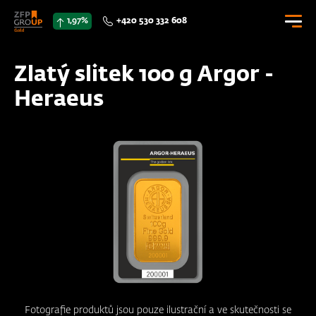
1,97%
+420 530 332 608
0 Kč
Zlatý slitek 100 g Argor -
0
Heraeus
E-SHOP
CENÍK
DOKUMENTY
KONTAKTY
Přihlásit se
Fotografie produktů jsou pouze ilustrační a ve skutečnosti se