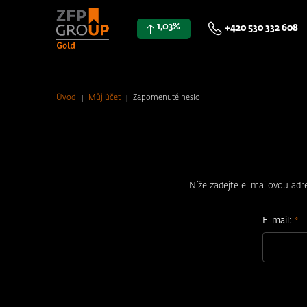
1,03%
+420 530 332 608
Zapomenuté heslo
Úvod
Můj účet
Níže zadejte e-mailovou ad
E-mail: