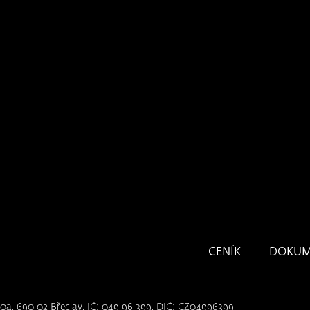
CENÍK
DOKUM
10a, 690 02 Břeclav, IČ: 049 96 399, DIČ: CZ04996399,